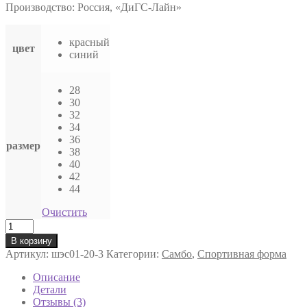
Производство: Россия, «ДиГС-Лайн»
красный
цвет
синий
28
30
32
34
36
размер
38
40
42
44
Очистить
Количество
товара
В корзину
Шорты
Артикул:
шэс01-20-3
Категории:
Самбо
,
Спортивная форма
для
самбо,
Описание
эластик
Детали
Отзывы (3)