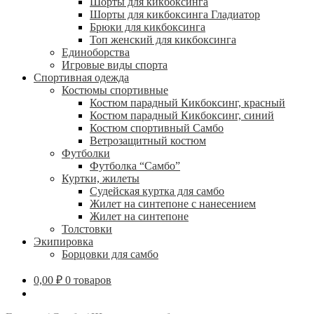
Шорты для кикбоксинга
Шорты для кикбоксинга Гладиатор
Брюки для кикбоксинга
Топ женский для кикбоксинга
Единоборства
Игровые виды спорта
Спортивная одежда
Костюмы спортивные
Костюм парадный Кикбоксинг, красный
Костюм парадный Кикбоксинг, синий
Костюм спортивный Самбо
Ветрозащитный костюм
Футболки
Футболка “Самбо”
Куртки, жилеты
Судейская куртка для самбо
Жилет на синтепоне с нанесением
Жилет на синтепоне
Толстовки
Экипировка
Борцовки для самбо
0,00
₽
0 товаров