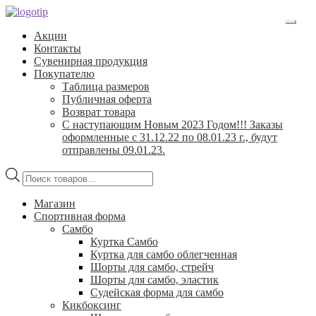
Перейти
Перейти
к
к
Акции
навигации
содержимому
Контакты
Сувенирная продукция
Покупателю
Таблица размеров
Публичная оферта
Возврат товара
С наступающим Новым 2023 Годом!!! Заказы
оформленные с 31.12.22 по 08.01.23 г., будут
отправлены 09.01.23.
Поиск
товаров
Магазин
Спортивная форма
Самбо
Куртка Самбо
Куртка для самбо облегченная
Шорты для самбо, стрейч
Шорты для самбо, эластик
Судейская форма для самбо
Кикбоксинг