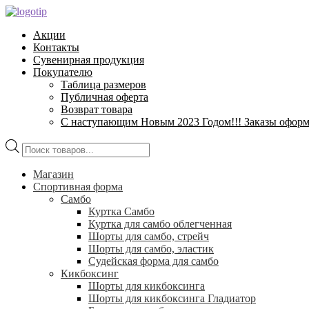
Перейти
Перейти
к
к
Акции
навигации
содержимому
Контакты
Сувенирная продукция
Покупателю
Таблица размеров
Публичная оферта
Возврат товара
С наступающим Новым 2023 Годом!!! Заказы оформлен
Поиск
товаров
Магазин
Спортивная форма
Самбо
Куртка Самбо
Куртка для самбо облегченная
Шорты для самбо, стрейч
Шорты для самбо, эластик
Судейская форма для самбо
Кикбоксинг
Шорты для кикбоксинга
Шорты для кикбоксинга Гладиатор