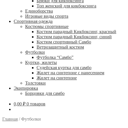
Брюки для кикбоксинга
Топ женский для кикбоксинга
Единоборства
Игровые виды спорта
Спортивная одежда
Костюмы спортивные
Костюм парадный Кикбоксинг, красный
Костюм парадный Кикбоксинг, синий
Костюм спортивный Самбо
Ветрозащитный костюм
Футболки
Футболка “Самбо”
Куртки, жилеты
Судейская куртка для самбо
Жилет на синтепоне с нанесением
Жилет на синтепоне
Толстовки
Экипировка
Борцовки для самбо
0,00
₽
0 товаров
Главная
/
Футболки