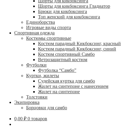
Шорты для кикбоксинга
Шорты для кикбоксинга Гладиатор
Брюки для кикбоксинга
Топ женский для кикбоксинга
Единоборства
Игровые виды спорта
Спортивная одежда
Костюмы спортивные
Костюм парадный Кикбоксинг, красный
Костюм парадный Кикбоксинг, синий
Костюм спортивный Самбо
Ветрозащитный костюм
Футболки
Футболка “Самбо”
Куртки, жилеты
Судейская куртка для самбо
Жилет на синтепоне с нанесением
Жилет на синтепоне
Толстовки
Экипировка
Борцовки для самбо
0,00
₽
0 товаров