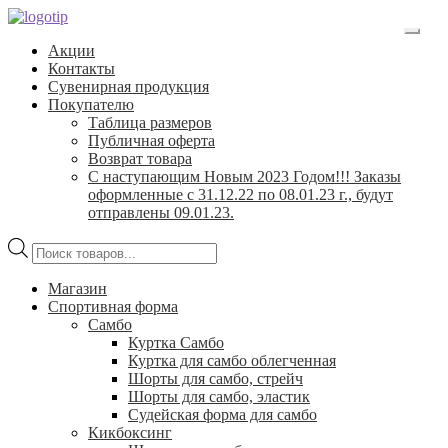
Перейти
Перейти
к
к
Акции
навигации
содержимому
Контакты
Сувенирная продукция
Покупателю
Таблица размеров
Публичная оферта
Возврат товара
С наступающим Новым 2023 Годом!!! Заказы
оформленные с 31.12.22 по 08.01.23 г., будут
отправлены 09.01.23.
Поиск
товаров
Магазин
Спортивная форма
Самбо
Куртка Самбо
Куртка для самбо облегченная
Шорты для самбо, стрейч
Шорты для самбо, эластик
Судейская форма для самбо
Кикбоксинг